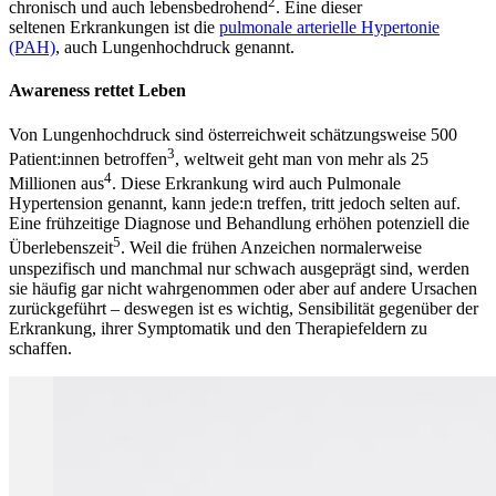
2
chronisch und auch lebensbedrohend
. Eine dieser
seltenen Erkrankungen ist die
pulmonale arterielle Hypertonie
(PAH)
, auch Lungenhochdruck genannt.
Awareness rettet Leben
Von Lungenhochdruck sind österreichweit schätzungsweise 500
3
Patient:innen betroffen
, weltweit geht man von mehr als 25
4
Millionen aus
. Diese Erkrankung wird auch Pulmonale
Hypertension genannt, kann jede:n treffen, tritt jedoch selten auf.
Eine frühzeitige Diagnose und Behandlung erhöhen potenziell die
5
Überlebenszeit
. Weil die frühen Anzeichen normalerweise
unspezifisch und manchmal nur schwach ausgeprägt sind, werden
sie häufig gar nicht wahrgenommen oder aber auf andere Ursachen
zurückgeführt – deswegen ist es wichtig, Sensibilität gegenüber der
Erkrankung, ihrer Symptomatik und den Therapiefeldern zu
schaffen.