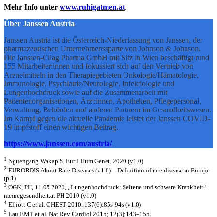
Mehr Info unter
www.ruhigatmen.at
.
Über Janssen Austria
Janssen Austria ist die Österreich-Niederlassung von Janssen, der
pharmazeutischen Unternehmenssparte von Johnson & Johnson.
Die Janssen-Cilag Pharma GmbH mit Sitz in Wien beschäftigt rund
155 Mitarbeiter:innen und fokussiert sich auf den Vertrieb von
Arzneimitteln in den Therapiegebieten Onkologie/Hämatologie,
Immunologie, Psychiatrie/Neurologie, Infektiologie und
Lungenhochdruck sowie auf die Zusammenarbeit mit
Patientenorganisationen, Ärzt:innen, Apotheken, Pflegepersonal,
Verwaltung, Behörden und anderen Partnern im Gesundheitswesen.
Im Kampf gegen die aktuelle Pandemie leistet der Janssen COVID-
19 Impfstoff einen wichtigen Beitrag.
https://www.janssen.com/austria/
1
Nguengang Wakap S. Eur J Hum Genet. 2020 (v1.0)
2
EURORDIS About Rare Diseases (v1.0) – Definition of rare disease in Europe
(p.1)
3
ÖGK, PH, 11.05.2020, „Lungenhochdruck: Seltene und schwere Krankheit“
meinegesundheit.at PH 2010 (v1.0)
4
Elliott C et al. CHEST 2010. 137(6):85s-94s (v1.0)
5
Lau EMT et al. Nat Rev Cardiol 2015; 12(3):143–155.