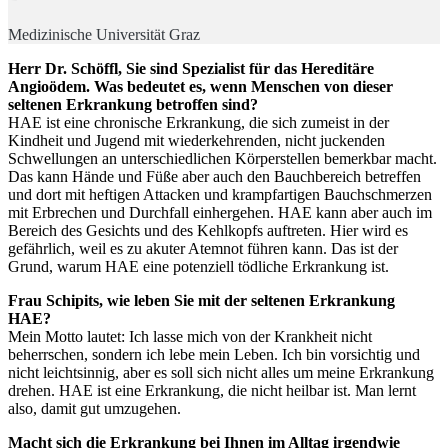
Medizinische Universität Graz
Herr Dr. Schöffl, Sie sind Spezialist für das Hereditäre
Angioödem. Was bedeutet es, wenn Menschen von dieser
seltenen Erkrankung betroffen sind?
HAE ist eine chronische Erkrankung, die sich zumeist in der
Kindheit und Jugend mit wiederkehrenden, nicht juckenden
Schwellungen an unterschiedlichen Körperstellen bemerkbar macht.
Das kann Hände und Füße aber auch den Bauchbereich betreffen
und dort mit heftigen Attacken und krampfartigen Bauchschmerzen
mit Erbrechen und Durchfall einhergehen. HAE kann aber auch im
Bereich des Gesichts und des Kehlkopfs auftreten. Hier wird es
gefährlich, weil es zu akuter Atemnot führen kann. Das ist der
Grund, warum HAE eine potenziell tödliche Erkrankung ist.
Frau Schipits, wie leben Sie mit der seltenen Erkrankung
HAE?
Mein Motto lautet: Ich lasse mich von der Krankheit nicht
beherrschen, sondern ich lebe mein Leben. Ich bin vorsichtig und
nicht leichtsinnig, aber es soll sich nicht alles um meine Erkrankung
drehen. HAE ist eine Erkrankung, die nicht heilbar ist. Man lernt
also, damit gut umzugehen.
Macht sich die Erkrankung bei Ihnen im Alltag irgendwie