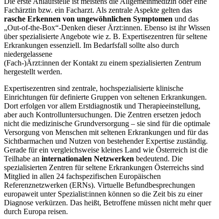
Die erste Anlaufstelle ist meistens die Allgemeinmedizin oder eine
Fachärztin bzw. ein Facharzt. Als zentrale Aspekte gelten das
rasche Erkennen von ungewöhnlichen Symptomen
und das
„Out-of-the-Box“-Denken dieser Ärzt:innen. Ebenso ist ihr Wissen
über spezialisierte Angebote wie z. B. Expertisezentren für seltene
Erkrankungen essenziell. Im Bedarfsfall sollte also durch
niedergelassene
(Fach-)Ärzt:innen der Kontakt zu einem spezialisierten Zentrum
hergestellt werden.
Expertisezentren sind zentrale, hochspezialisierte klinische
Einrichtungen für definierte Gruppen von seltenen Erkrankungen.
Dort erfolgen vor allem Erstdiagnostik und Therapieeinstellung,
aber auch Kontrolluntersuchungen. Die Zentren ersetzen jedoch
nicht die medizinische Grundversorgung – sie sind für die optimale
Versorgung von Menschen mit seltenen Erkrankungen und für das
Sichtbarmachen und Nutzen von bestehender Expertise zuständig.
Gerade für ein vergleichsweise kleines Land wie Österreich ist die
Teilhabe an
internationalen Netzwerken
bedeutend. Die
spezialisierten Zentren für seltene Erkrankungen Österreichs sind
Mitglied in allen 24 fachspezifischen Europäischen
Referenznetzwerken (ERNs). Virtuelle Befundbesprechungen
europaweit unter Spezialist:innen können so die Zeit bis zu einer
Diagnose verkürzen. Das heißt, Betroffene müssen nicht mehr quer
durch Europa reisen.