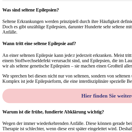
Was sind seltene Epilepsien?
Seltene Erkrankungen werden prinzipiell durch ihre Häufigkeit definier
Doch es gibt unzählige Epilepsien, darunter Hunderte sehr seltene m
Anfälle.
Wann tritt eine seltene Epilepsie auf?
An einer seltenen Epilepsie kann jede:r jederzeit erkranken. Meist tri
einem Stoffwechseldefekt verursacht sind, und Epilepsien, die im La
wir als seltene genetische Epilepsien – sie machen einen Großteil alle
Wir sprechen bei diesen nicht nur von seltenen, sondern von selten
Komplex ist jede Epilepsieform, die eine interdisziplinäre spezielle 
Hier finden Sie weit
Warum ist die frühe, fundierte Abklärung wichtig?
Wegen der immer wiederkehrenden Anfälle. Diese können gerade bei k
Therapie ist schlechter, wenn diese erst später eingeleitet wird. Desh