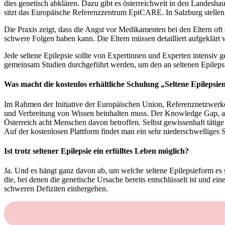
dies genetisch abklären. Dazu gibt es österreichweit in den Landesh
sitzt das Europäische Referenzzentrum EpiCARE. In Salzburg stelle
Die Praxis zeigt, dass die Angst vor Medikamenten bei den Eltern oft 
schwere Folgen haben kann. Die Eltern müssen detailliert aufgeklärt 
Jede seltene Epilepsie sollte von Expertinnen und Experten intensiv 
gemeinsam Studien durchgeführt werden, um den an seltenen Epileps
Was macht die kostenlos erhältliche Schulung „Seltene Epilepsie
Im Rahmen der Initiative der Europäischen Union, Referenznetzwerke 
und Verbreitung von Wissen beinhalten muss. Der Knowledge Gap, also d
Österreich acht Menschen davon betroffen. Selbst gewissenhaft tätig
Auf der kostenlosen Plattform findet man ein sehr niederschwelliges 
Ist trotz seltener Epilepsie ein erfülltes Leben möglich?
Ja. Und es hängt ganz davon ab, um welche seltene Epilepsieform es s
die, bei denen die genetische Ursache bereits entschlüsselt ist und ei
schweren Defiziten einhergehen.