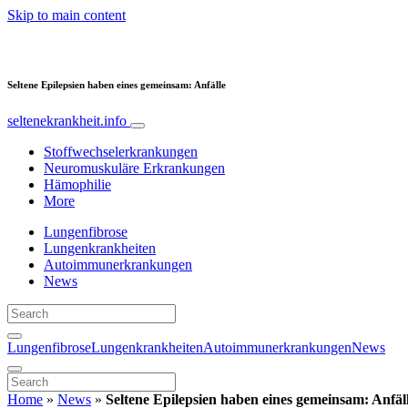
Skip to main content
Seltene Epilepsien haben eines gemeinsam: Anfälle
seltenekrankheit.info
Stoffwechselerkrankungen
Neuromuskuläre Erkrankungen
Hämophilie
More
Lungenfibrose
Lungenkrankheiten
Autoimmunerkrankungen
News
Lungenfibrose
Lungenkrankheiten
Autoimmunerkrankungen
News
Home
»
News
»
Seltene Epilepsien haben eines gemeinsam: Anfäl