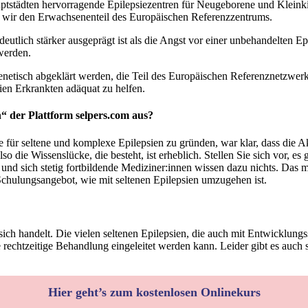
auptstädten hervorragende Epilepsiezentren für Neugeborene und Klein
n wir den Erwachsenenteil des Europäischen Referenzzentrums.
deutlich stärker ausgeprägt ist als die Angst vor einer unbehandelten E
werden.
genetisch abgeklärt werden, die Teil des Europäischen Referenznetzwer
ien Erkrankten adäquat zu helfen.
n“ der Plattform selpers.com aus?
für seltene und komplexe Epilepsien zu gründen, war klar, dass die A
ie Wissenslücke, die besteht, ist erheblich. Stellen Sie sich vor, es 
e und sich stetig fortbildende Mediziner:innen wissen dazu nichts. Das
Schulungsangebot, wie mit seltenen Epilepsien umzugehen ist.
ich handelt. Die vielen seltenen Epilepsien, die auch mit Entwicklungs
ne rechtzeitige Behandlung eingeleitet werden kann. Leider gibt es auch
Hier geht’s zum kostenlosen Onlinekurs