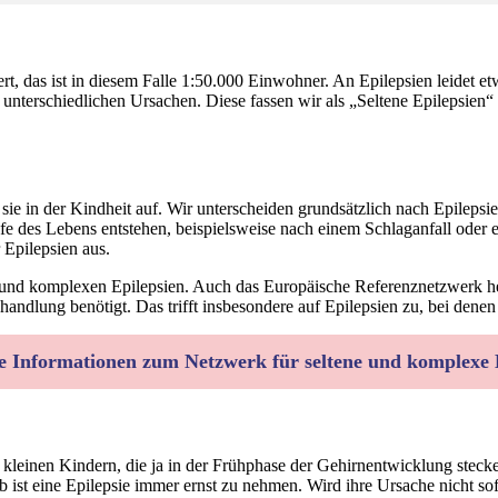
t, das ist in diesem Falle 1:50.000 Einwohner. An Epilepsien leidet etw
it unterschiedlichen Ursachen. Diese fassen wir als „Seltene Epileps
tt sie in der Kindheit auf. Wir unterscheiden grundsätzlich nach Epileps
ufe des Lebens entstehen, beispielsweise nach einem Schlaganfall oder
r Epilepsien aus.
en und komplexen Epilepsien. Auch das Europäische Referenznetzwerk 
Behandlung benötigt. Das trifft insbesondere auf Epilepsien zu, bei de
ere Informationen zum Netzwerk für seltene und komplexe
leinen Kindern, die ja in der Frühphase der Gehirnentwicklung stecke
alb ist eine Epilepsie immer ernst zu nehmen. Wird ihre Ursache nicht so