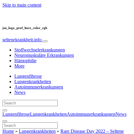
Skip to main content
jsn_logo_prof_horz_color_rgb
seltenekrankheit.info
Stoffwechselerkrankungen
Neuromuskuläre Erkrankungen
Hämophilie
More
Lungenfibrose
Lungenkrankheiten
Autoimmunerkrankungen
News
Lungenfibrose
Lungenkrankheiten
Autoimmunerkrankungen
News
Home
»
Lungenkrankheiten
»
Rare Disease Day 2022 – Seltene