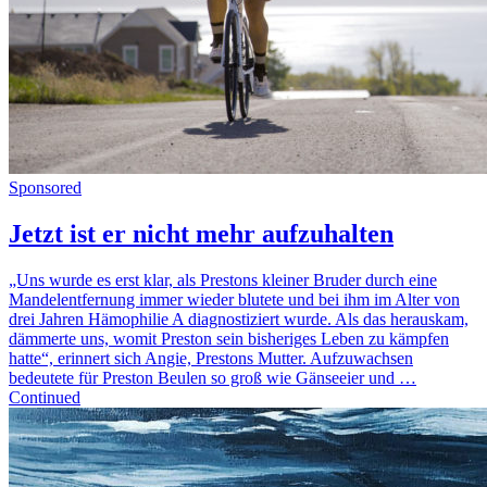
Sponsored
Jetzt ist er nicht mehr aufzuhalten
„Uns wurde es erst klar, als Prestons kleiner Bruder durch eine
Mandelentfernung immer wieder blutete und bei ihm im Alter von
drei Jahren Hämophilie A diagnostiziert wurde. Als das herauskam,
dämmerte uns, womit Preston sein bisheriges Leben zu kämpfen
hatte“, erinnert sich Angie, Prestons Mutter. Aufzuwachsen
bedeutete für Preston Beulen so groß wie Gänseeier und …
Continued