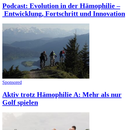
Podcast: Evolution in der Hämophilie –
Entwicklung, Fortschritt und Innovation
Sponsored
Aktiv trotz Hämophilie A: Mehr als nur
Golf spielen